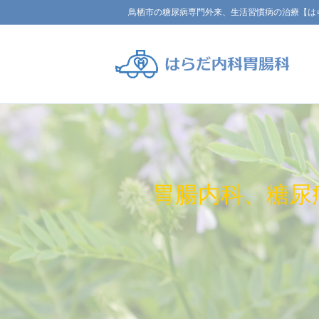
鳥栖市の糖尿病専門外来、生活習慣病の治療【は
胃腸内科、糖尿