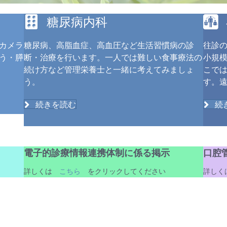
糖尿病内科
カメラ
糖尿病、高脂血症、高血圧など生活習慣病の診
往診
う・膵
断・治療を行います。一人では難しい食事療法の
小規
続け方など管理栄養士と一緒に考えてみましょ
こで
う。
す。
続きを読む
続
電子的診療情報連携体制に係る掲示
口腔
詳しくは
こちら
をクリックしてください
詳し