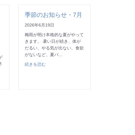
季節のお知らせ・7月
2026年6月19日
梅雨が明け本格的な夏がやって
きます。 暑い日が続き、体が
だるい、やる気が出ない、食欲
の
がないなど、夏バ…
が
さ
about 季節のお知らせ・7月
続きを読む
日よりリウマチ膠原病内科外来を開設します