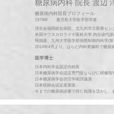
糖尿病内科 院長 渡辺
糖尿病内科院長プロフィール
1979年 鹿児島大学医学部卒業
済生会福岡総合病院、北九州市立医療セン
米国サウスカロライナ医科大学 内分泌代
帰国後、九州大学医学部病態制御内科学(第
2014年4月より、はらだ内科胃腸科で糖尿
医学博士
日本内科学会認定内科医
日本糖尿病学会認定専門医ならびに研修指
日本糖尿病学会功労学術評議員
日本医師会認定産業医
今までの糖尿病診療で得た知識を活かし、