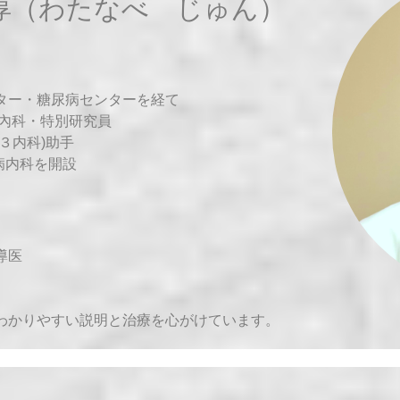
 淳（わたなべ じゅん）
ター・糖尿病センターを経て
謝內科・特別研究員
３内科)助手
病内科を開設
導医
わかりやすい説明と治療を心がけています。