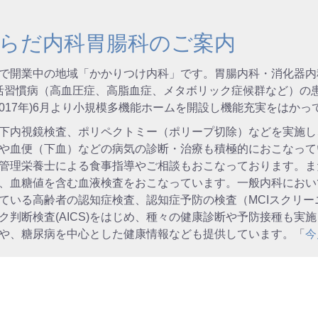
らだ内科胃腸科のご案内
栖市で開業中の地域「かかりつけ内科」です。胃腸内科・消化器内科に
活習慣病（高血圧症、高脂血症、メタボリック症候群など）の
2017年)6月より小規模多機能ホームを開設し機能充実をはかっ
下内視鏡検査、ポリペクトミー（ポリープ切除）などを実施し
や血便（下血）などの病気の診断・治療も積極的におこなって
管理栄養士による食事指導やご相談もおこなっております。また
、血糖値を含む血液検査をおこなっています。一般内科におい
ている高齢者の認知症検査、認知症予防の検査（MCIスクリ
ク判断検査(AICS)をはじめ、種々の健康診断や予防接種も実
や、糖尿病を中心とした健康情報なども提供しています。「
今