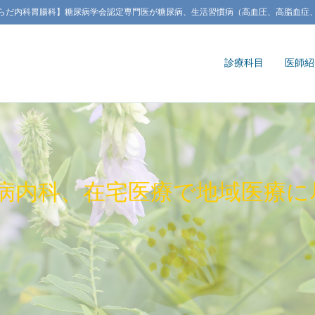
らだ内科胃腸科】糖尿病学会認定専門医が糖尿病、生活習慣病（高血圧、高脂血症
診療科目
医師紹
病内科、在宅医療で地域医療に