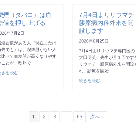
喫煙（タバコ）は血
7月4日よりリウマチ
糖値を押し上げる
膠原病内科外来を開
設します
026年7月2日
2026年6月25日
喫煙習慣がある人（現在または
過去でも）は、喫煙歴がない人
7月4日よりリウマチ専門医
に比べて血糖値が高くなりやす
大田明英 先生が月１回です
いことが、欧州で…
リウマチ・膠原病外来を開設
れ、診療を開始…
about 喫煙（タバコ）は血糖値を押し上げる
続きを読む
についてお知らせ（お盆休診）
about 7月4
続きを読む
1
2
3
…
65
次へ »