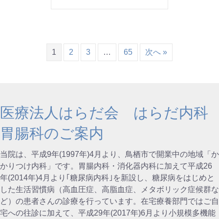
1
2
3
…
65
次へ »
医療法人はらだ会 はらだ内科
胃腸科のご案内
当院は、平成9年(1997年)4月より、鳥栖市で開業中の地域「か
かりつけ内科」です。胃腸内科・消化器内科に加えて平成26
年(2014年)4月より｢糖尿病内科｣を新設し、糖尿病をはじめと
した生活習慣病（高血圧症、高脂血症、メタボリック症候群な
ど）の患者さんの診療を行っています。在宅療養部門ではご自
宅への往診に加えて、平成29年(2017年)6月より小規模多機能