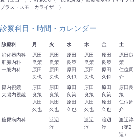
プラス・スモーカライザー）
診察科目・時間・カレンダー
診療科
月
火
水
木
金
土
消化器内科
原田
原田
原田
原田
原田
原田良
肝臓内科
良策
良策
良策
良策
良策
策
一般内科
原田
原田
原田
原田
原田
仁位周
久也
久也
久也
久也
久也
介
胃内視鏡
原田
原田
原田
原田
原田
原田良
大腸内視鏡
良策
良策
良策
良策
良策
策
原田
原田
原田
原田
原田
仁位周
久也
久也
久也
久也
久也
介
糖尿病内科
渡辺
渡辺
渡辺
渡辺淳
淳
淳
淳
（第2
週）