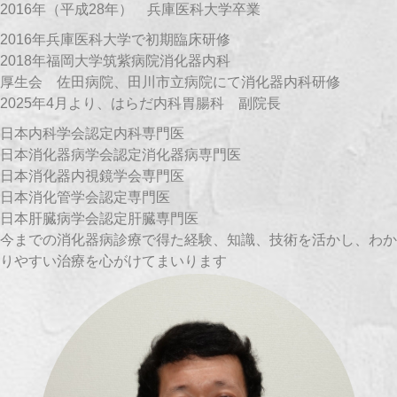
2016年（平成28年） 兵庫医科大学卒業
2016年兵庫医科大学で初期臨床研修
2018年福岡大学筑紫病院消化器内科
厚生会 佐田病院、田川市立病院にて消化器内科研修
2025年4月より、はらだ内科胃腸科 副院長
日本内科学会認定内科専門医
日本消化器病学会認定消化器病専門医
日本消化器内視鏡学会専門医
日本消化管学会認定専門医
日本肝臓病学会認定肝臓専門医
今までの消化器病診療で得た経験、知識、技術を活かし、わか
りやすい治療を心がけてまいります