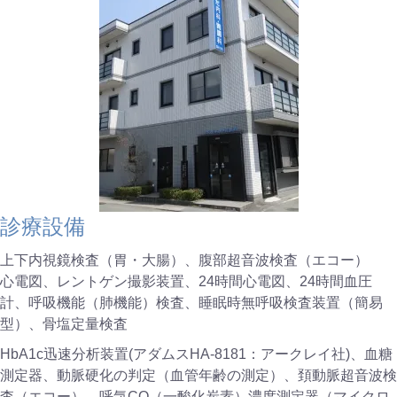
​診療設備
上下内視鏡検査（胃・大腸）、腹部超音波検査（エコー）
心電図、レントゲン撮影装置、24時間心電図、24時間血圧
計、呼吸機能（肺機能）検査、睡眠時無呼吸検査装置（簡易
型）、骨塩定量検査
HbA1c迅速分析装置(アダムスHA-8181：アークレイ社)、血糖
測定器、動脈硬化の判定（血管年齢の測定）、頚動脈超音波検
査（エコー）、呼気CO（一酸化炭素）濃度測定器（マイクロ