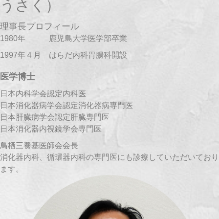
うさく）
理事長プロフィール
1980年 鹿児島大学医学部卒業
1997年４月 はらだ内科胃腸科開設
医学博士
日本内科学会認定内科医
日本消化器病学会認定消化器病専門医
日本肝臓病学会認定肝臓専門医
日本消化器内視鏡学会専門医
鳥栖三養基医師会会長
消化器内科、循環器内科の専門医にも診療していただいており
ます。