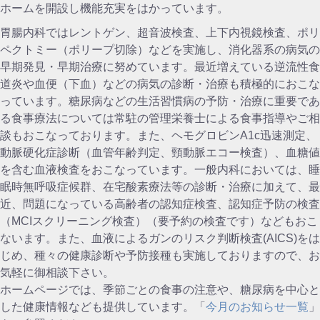
ホームを開設し機能充実をはかっています。
胃腸内科ではレントゲン、超音波検査、上下内視鏡検査、ポリ
ペクトミー（ポリープ切除）などを実施し、消化器系の病気の
早期発見・早期治療に努めています。最近増えている逆流性食
道炎や血便（下血）などの病気の診断・治療も積極的におこな
っています。糖尿病などの生活習慣病の予防・治療に重要であ
る食事療法については常駐の管理栄養士による食事指導やご相
談もおこなっております。また、ヘモグロビンA1c迅速測定、
動脈硬化症診断（血管年齢判定、頸動脈エコー検査）、血糖値
を含む血液検査をおこなっています。一般内科においては、睡
眠時無呼吸症候群、在宅酸素療法等の診断・治療に加えて、最
近、問題になっている高齢者の認知症検査、認知症予防の検査
（MCIスクリーニング検査）（要予約の検査です）などもおこ
ないます。また、血液によるガンのリスク判断検査(AICS)をは
じめ、種々の健康診断や予防接種も実施しておりますので、お
気軽に御相談下さい。
ホームページでは、季節ごとの食事の注意や、糖尿病を中心と
した健康情報なども提供しています。「
今月のお知らせ一覧
」