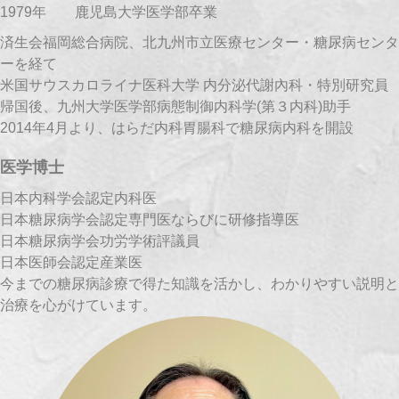
1979年 鹿児島大学医学部卒業
済生会福岡総合病院、北九州市立医療センター・糖尿病センタ
ーを経て
米国サウスカロライナ医科大学 内分泌代謝內科・特別研究員
帰国後、九州大学医学部病態制御内科学(第３内科)助手
2014年4月より、はらだ内科胃腸科で糖尿病内科を開設
医学博士
日本内科学会認定内科医
日本糖尿病学会認定専門医ならびに研修指導医
日本糖尿病学会功労学術評議員
日本医師会認定産業医
今までの糖尿病診療で得た知識を活かし、わかりやすい説明と
治療を心がけています。