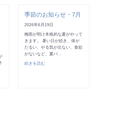
季節のお知らせ・7月
2026年6月19日
梅雨が明け本格的な夏がやって
きます。 暑い日が続き、体が
だるい、やる気が出ない、食欲
の
がないなど、夏バ…
が
さ
about 季節のお知らせ・7月
続きを読む
日よりリウマチ膠原病内科外来を開設します