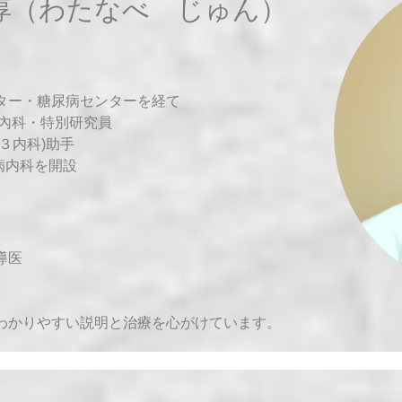
 淳（わたなべ じゅん）
ター・糖尿病センターを経て
謝內科・特別研究員
３内科)助手
病内科を開設
導医
わかりやすい説明と治療を心がけています。