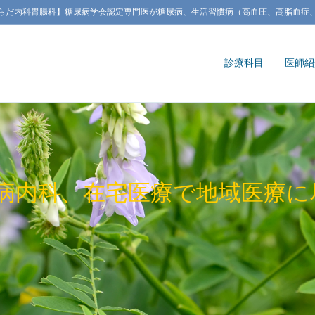
らだ内科胃腸科】糖尿病学会認定専門医が糖尿病、生活習慣病（高血圧、高脂血症
診療科目
医師紹
病内科、在宅医療で地域医療に