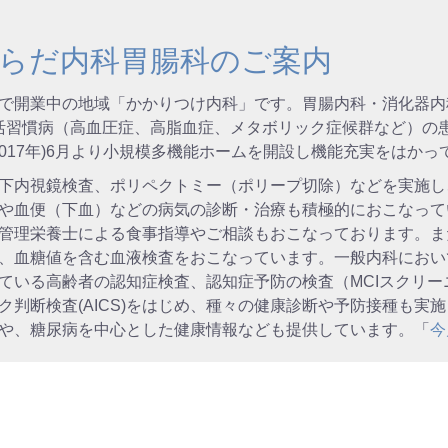
らだ内科胃腸科のご案内
栖市で開業中の地域「かかりつけ内科」です。胃腸内科・消化器内科に
活習慣病（高血圧症、高脂血症、メタボリック症候群など）の
2017年)6月より小規模多機能ホームを開設し機能充実をはかっ
下内視鏡検査、ポリペクトミー（ポリープ切除）などを実施し
や血便（下血）などの病気の診断・治療も積極的におこなって
管理栄養士による食事指導やご相談もおこなっております。また
、血糖値を含む血液検査をおこなっています。一般内科におい
ている高齢者の認知症検査、認知症予防の検査（MCIスクリ
ク判断検査(AICS)をはじめ、種々の健康診断や予防接種も実
や、糖尿病を中心とした健康情報なども提供しています。「
今