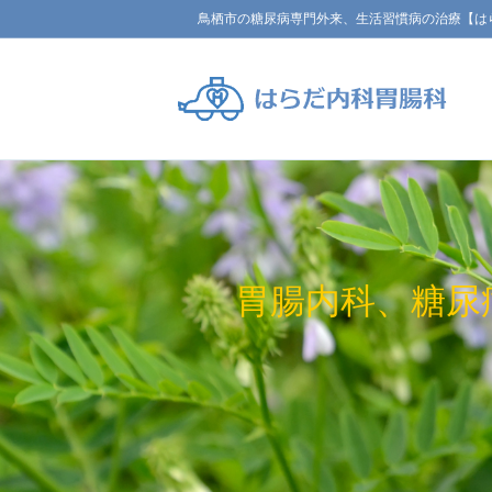
鳥栖市の糖尿病専門外来、生活習慣病の治療【は
胃腸内科、糖尿