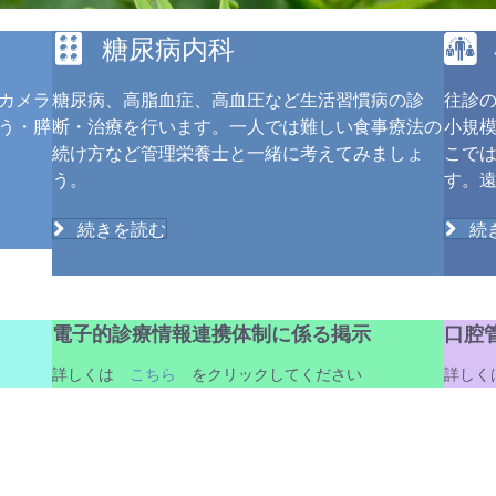
糖尿病内科
カメラ
糖尿病、高脂血症、高血圧など生活習慣病の診
往診
う・膵
断・治療を行います。一人では難しい食事療法の
小規
続け方など管理栄養士と一緒に考えてみましょ
こで
う。
す。
続きを読む
続
電子的診療情報連携体制に係る掲示
口腔
詳しくは
こちら
をクリックしてください
詳し