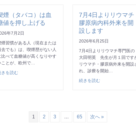
喫煙（タバコ）は血
7月4日よりリウマチ
糖値を押し上げる
膠原病内科外来を開
設します
026年7月2日
2026年6月25日
喫煙習慣がある人（現在または
過去でも）は、喫煙歴がない人
7月4日よりリウマチ専門医
に比べて血糖値が高くなりやす
大田明英 先生が月１回です
いことが、欧州で…
リウマチ・膠原病外来を開設
れ、診療を開始…
about 喫煙（タバコ）は血糖値を押し上げる
続きを読む
についてお知らせ（お盆休診）
about 7月4
続きを読む
1
2
3
…
65
次へ »