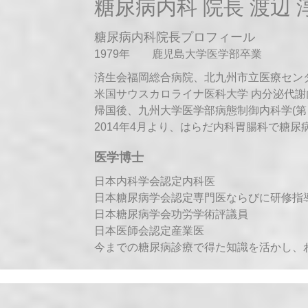
糖尿病内科 院長 渡辺
糖尿病内科院長プロフィール
1979年 鹿児島大学医学部卒業
済生会福岡総合病院、北九州市立医療セン
米国サウスカロライナ医科大学 内分泌代
帰国後、九州大学医学部病態制御内科学(第
2014年4月より、はらだ内科胃腸科で糖尿
医学博士
日本内科学会認定内科医
日本糖尿病学会認定専門医ならびに研修指
日本糖尿病学会功労学術評議員
日本医師会認定産業医
今までの糖尿病診療で得た知識を活かし、