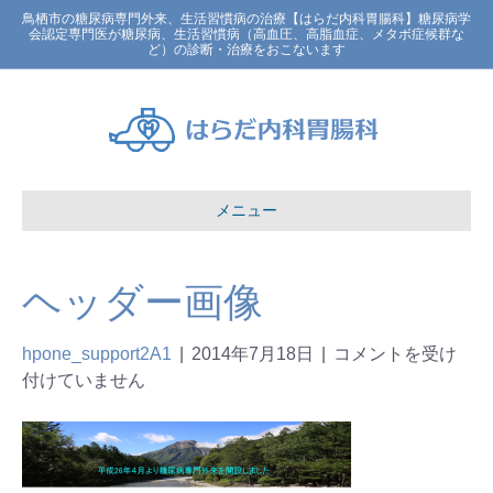
鳥栖市の糖尿病専門外来、生活習慣病の治療【はらだ内科胃腸科】糖尿病学
会認定専門医が糖尿病、生活習慣病（高血圧、高脂血症、メタボ症候群な
ど）の診断・治療をおこないます
メニュー
ヘッダー画像
hpone_support2A1
|
2014年7月18日
|
コメントを受け
付けていません