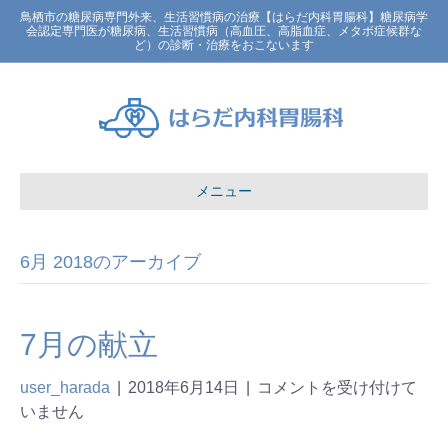
鳥栖市の糖尿病専門外来、生活習慣病の治療【はらだ内科胃腸科】糖尿病学
会認定専門医が糖尿病、生活習慣病（高血圧、高脂血症、メタボ症候群な
ど）の診断・治療をおこないます
メニュー
6月 2018のアーカイブ
7月の献立
user_harada
|
2018年6月14日
|
コメントを受け付けて
いません