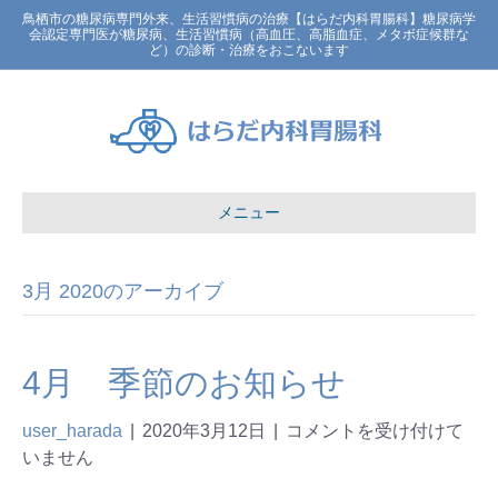
鳥栖市の糖尿病専門外来、生活習慣病の治療【はらだ内科胃腸科】糖尿病学
会認定専門医が糖尿病、生活習慣病（高血圧、高脂血症、メタボ症候群な
ど）の診断・治療をおこないます
メニュー
3月 2020のアーカイブ
4月 季節のお知らせ
user_harada
|
2020年3月12日
|
コメントを受け付けて
いません