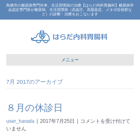
鳥栖市の糖尿病専門外来、生活習慣病の治療【はらだ内科胃腸科】糖尿病学
会認定専門医が糖尿病、生活習慣病（高血圧、高脂血症、メタボ症候群な
ど）の診断・治療をおこないます
メニュー
7月 2017のアーカイブ
８月の休診日
user_harada
|
2017年7月25日
|
コメントを受け付けて
いません