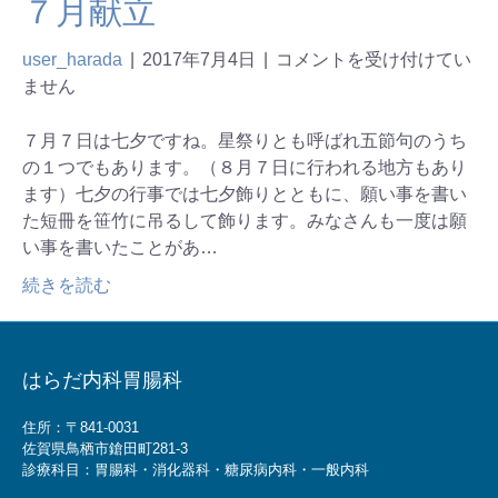
７月献立
user_harada
|
2017年7月4日
|
コメントを受け付けてい
ません
７月７日は七夕ですね。星祭りとも呼ばれ五節句のうち
の１つでもあります。（８月７日に行われる地方もあり
ます）七夕の行事では七夕飾りとともに、願い事を書い
た短冊を笹竹に吊るして飾ります。みなさんも一度は願
い事を書いたことがあ…
続きを読む
はらだ内科胃腸科
住所：〒841-0031
佐賀県鳥栖市鎗田町281-3
診療科目：胃腸科・消化器科・糖尿病内科・一般内科