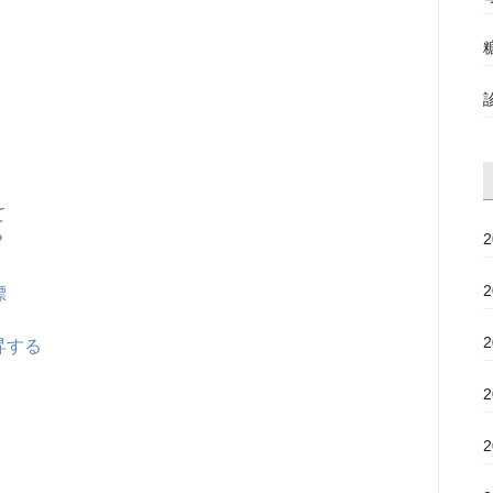
て
？
標
昇する