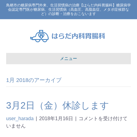
鳥栖市の糖尿病専門外来、生活習慣病の治療【はらだ内科胃腸科】糖尿病学
会認定専門医が糖尿病、生活習慣病（高血圧、高脂血症、メタボ症候群な
ど）の診断・治療をおこないます
メニュー
1月 2018のアーカイブ
3月2日（金）休診します
user_harada
|
2018年1月16日
|
コメントを受け付けて
いません