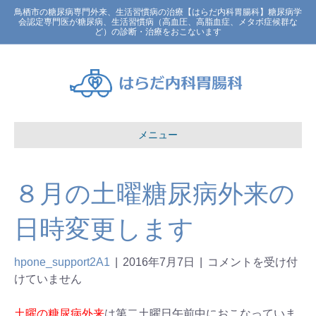
鳥栖市の糖尿病専門外来、生活習慣病の治療【はらだ内科胃腸科】糖尿病学
会認定専門医が糖尿病、生活習慣病（高血圧、高脂血症、メタボ症候群な
ど）の診断・治療をおこないます
メニュー
８月の土曜糖尿病外来の
日時変更します
hpone_support2A1
|
2016年7月7日
|
コメントを受け付
けていません
土曜の糖尿病外来
は第二土曜日午前中におこなっていま