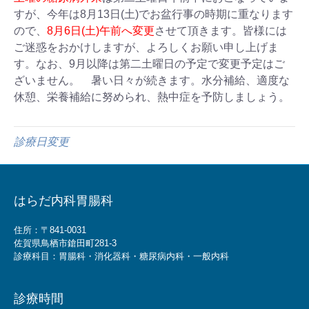
すが、今年は8月13日(土)でお盆行事の時期に重なります
ので、
8月6日(土)午前へ変更
させて頂きます。皆様には
ご迷惑をおかけしますが、よろしくお願い申し上げま
す。なお、9月以降は第二土曜日の予定で変更予定はご
ざいません。 暑い日々が続きます。水分補給、適度な
休憩、栄養補給に努められ、熱中症を予防しましょう。
診療日変更
はらだ内科胃腸科
住所：〒841-0031
佐賀県鳥栖市鎗田町281-3
診療科目：胃腸科・消化器科・糖尿病内科・一般内科
診療時間