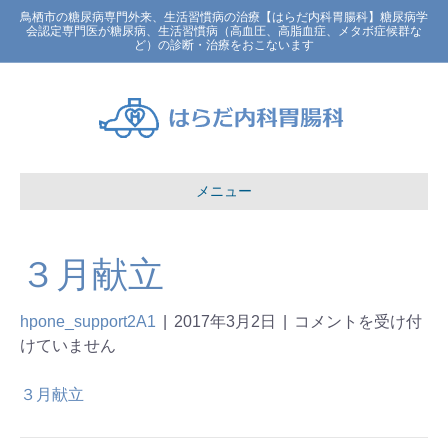
鳥栖市の糖尿病専門外来、生活習慣病の治療【はらだ内科胃腸科】糖尿病学
会認定専門医が糖尿病、生活習慣病（高血圧、高脂血症、メタボ症候群な
ど）の診断・治療をおこないます
メニュー
３月献立
hpone_support2A1
|
2017年3月2日
|
コメントを受け付
けていません
３月献立