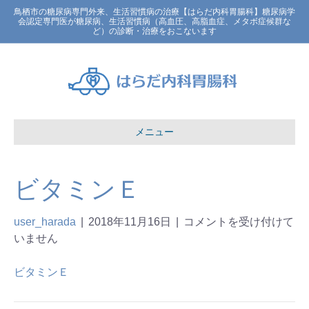
鳥栖市の糖尿病専門外来、生活習慣病の治療【はらだ内科胃腸科】糖尿病学
会認定専門医が糖尿病、生活習慣病（高血圧、高脂血症、メタボ症候群な
ど）の診断・治療をおこないます
メニュー
ビタミンＥ
user_harada
|
2018年11月16日
|
コメントを受け付けて
いません
ビタミンＥ