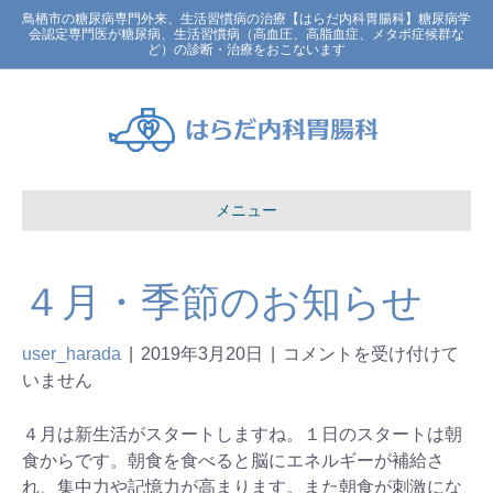
鳥栖市の糖尿病専門外来、生活習慣病の治療【はらだ内科胃腸科】糖尿病学
会認定専門医が糖尿病、生活習慣病（高血圧、高脂血症、メタボ症候群な
ど）の診断・治療をおこないます
メニュー
４月・季節のお知らせ
user_harada
|
2019年3月20日
|
コメントを受け付けて
いません
４月は新生活がスタートしますね。１日のスタートは朝
食からです。朝食を食べると脳にエネルギーが補給さ
れ、集中力や記憶力が高まります。また朝食が刺激にな