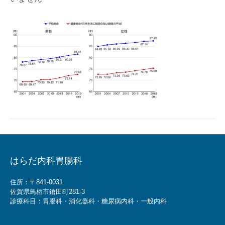
はらだ内科胃腸科
住所：〒841-0031
佐賀県鳥栖市鎗田町281-3
診療科目：胃腸科・消化器科・糖尿病内科・一般内科