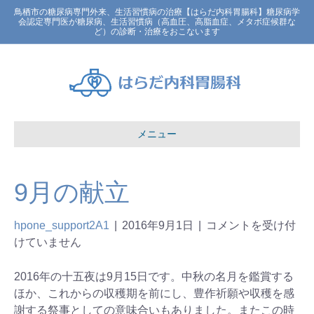
鳥栖市の糖尿病専門外来、生活習慣病の治療【はらだ内科胃腸科】糖尿病学
会認定専門医が糖尿病、生活習慣病（高血圧、高脂血症、メタボ症候群な
ど）の診断・治療をおこないます
メニュー
9月の献立
hpone_support2A1
|
2016年9月1日
|
コメントを受け付
けていません
2016年の十五夜は9月15日です。中秋の名月を鑑賞する
ほか、これからの収穫期を前にし、豊作祈願や収穫を感
謝する祭事としての意味合いもありました。またこの時