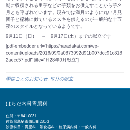
期に収穫される里芋などの芋類をお供えすことから芋名
月とも呼ばれています。現在では満月のように丸い月見
団子と稲穂に似ているススキを供えるのが一般的な十五
夜のスタイルとなっているようです。
9月11日（日） ～ 9月17日(土）までの献立です
[pdf-embedder url=”https://haradakai.com/wp-
content/uploads/2016/09/0a0873992d91b007dcc91c818
2aecc57.pdf” title=”Ｈ28年9月献立”]
季節ごとのお知らせ
,
毎月の献立
はらだ内科胃腸科
住所：〒841-0031
佐賀県鳥栖市鎗田町281-3
診療科目：胃腸科・消化器科・糖尿病内科・一般内科