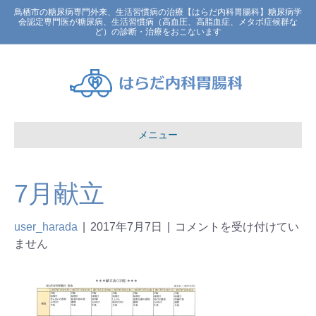
鳥栖市の糖尿病専門外来、生活習慣病の治療【はらだ内科胃腸科】糖尿病学
会認定専門医が糖尿病、生活習慣病（高血圧、高脂血症、メタボ症候群な
ど）の診断・治療をおこないます
メニュー
7月献立
user_harada
|
2017年7月7日
|
コメントを受け付けてい
ません