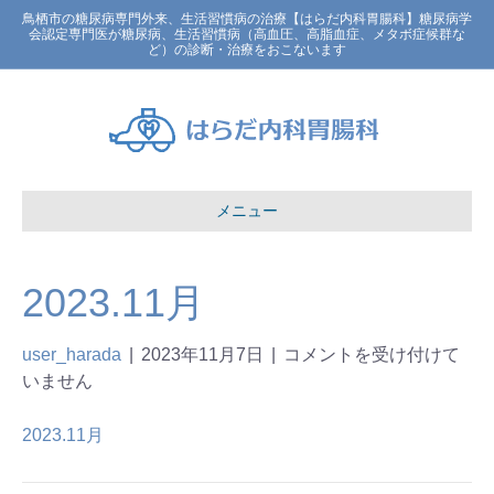
鳥栖市の糖尿病専門外来、生活習慣病の治療【はらだ内科胃腸科】糖尿病学
会認定専門医が糖尿病、生活習慣病（高血圧、高脂血症、メタボ症候群な
ど）の診断・治療をおこないます
メニュー
2023.11月
user_harada
|
2023年11月7日
|
コメントを受け付けて
いません
2023.11月