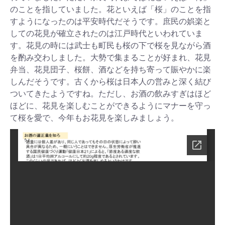
のことを指していました。花といえば「桜」のことを指
すようになったのは平安時代だそうです。庶民の娯楽と
しての花見が確立されたのは江戸時代といわれていま
す。花見の時には武士も町民も桜の下で桜を見ながら酒
を酌み交わしました。大勢で集まることが好まれ、花見
弁当、花見団子、桜餅、酒などを持ち寄って賑やかに楽
しんだそうです。古くから桜は日本人の営みと深く結び
ついてきたようですね。ただし、お酒の飲みすぎはほど
ほどに、花見を楽しむことができるようにマナーを守っ
て桜を愛で、今年もお花見を楽しみましょう。