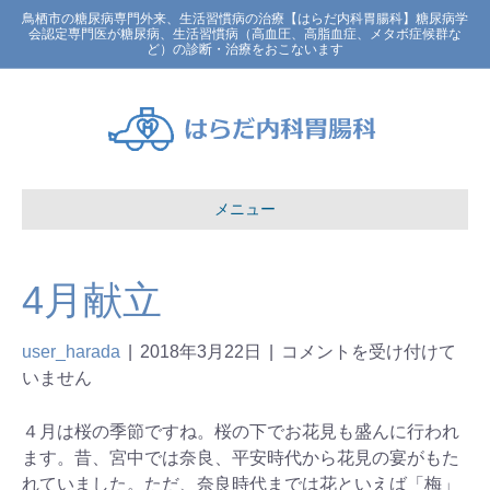
鳥栖市の糖尿病専門外来、生活習慣病の治療【はらだ内科胃腸科】糖尿病学
会認定専門医が糖尿病、生活習慣病（高血圧、高脂血症、メタボ症候群な
ど）の診断・治療をおこないます
メニュー
4月献立
user_harada
|
2018年3月22日
|
コメントを受け付けて
いません
４月は桜の季節ですね。桜の下でお花見も盛んに行われ
ます。昔、宮中では奈良、平安時代から花見の宴がもた
れていました。ただ、奈良時代までは花といえば「梅」