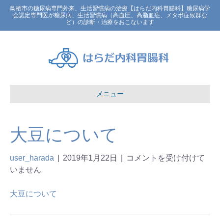
鳥栖市の糖尿病専門外来、生活習慣病の治療【はらだ内科胃腸科】糖尿病学
会認定専門医が糖尿病、生活習慣病（高血圧、高脂血症、メタボ症候群な
ど）の診断・治療をおこないます
メニュー
大豆について
user_harada
|
2019年1月22日
|
コメントを受け付けて
いません
大豆について