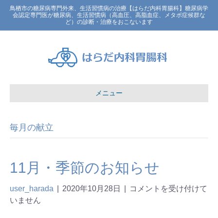
鳥栖市の糖尿病専門外来、生活習慣病の治療【はらだ内科胃腸科】糖尿病学
会認定専門医が糖尿病、生活習慣病（高血圧、高脂血症、メタボ症候群な
ど）の診断・治療をおこないます
メニュー
毎月の献立
11月・季節のお知らせ
user_harada
|
2020年10月28日
|
コメントを受け付けて
いません