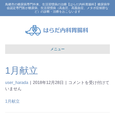
鳥栖市の糖尿病専門外来、生活習慣病の治療【はらだ内科胃腸科】糖尿病学
会認定専門医が糖尿病、生活習慣病（高血圧、高脂血症、メタボ症候群な
ど）の診断・治療をおこないます
メニュー
1月献立
user_harada
|
2018年12月28日
|
コメントを受け付けて
いません
1月献立